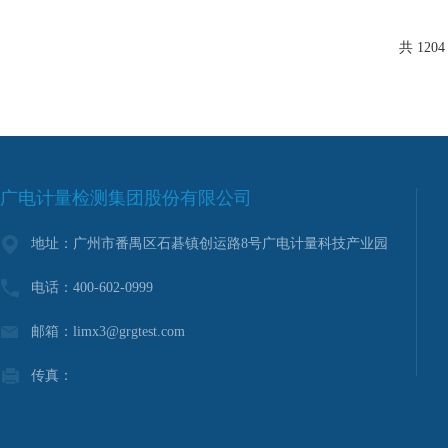
质的测试、评估物料
管控书协助编写、企
应商管控培训咨询服务
共 120
广电计量检测集团股份有限公司
地址：广州市番禺区石碁镇创运路8号广电计量科技产业园
电话：400-602-0999
邮箱：limx3@grgtest.com
传真：