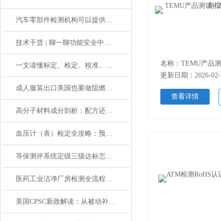
汽车零部件检测机构可以提供哪些测试服务？
技术干货 | 聊一聊功能安全中的ASIL 等级
一文读懂标定、检定、校准、校验的区别
更新日期：2026-02-
成人服装出口美国也要做阻燃测试吗？
查看详情
高分子材料成分剖析：配方还原的核心密码
血压计（表）检定全攻略：预防高血压风险从准确测量入手
等保测评系统定级三级达标怎么做｜专业机构合规指导
医药工业洁净厂房检测全流程揭秘！从设备到环境一站式解决
美国CPSC新政解读：从被动补救到主动合规的转变