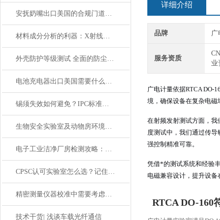
详细介绍
安抚奶嘴出口美国的合规门道，你做对了吗？
品牌
广
材料成分分析的利器：X射线能谱（EDS）技术原理解析
C
服务资质
外壳防护等级测试 全面的防尘防水认证检测
业
电池充电器出口美国需要什么证书？GCC合规办理指南
广电计量依据RTCA D
境，确保设备在复杂电磁
锡须失效如何避免？IPC标准下的检查方法
在射频发射测试方面，我
生物安全实验室及动物房环境洁净检测，负压/洁净度/IVC系统检测
度测试中，我们通过传导
强控制精准可靠。
电子工业洁净厂房检测攻略：提升生产车间卫生等级的核心秘诀
凭借*的测试系统和经验
CPSC认可实验室怎么选？记住这三个资质就够了
电磁兼容设计，提升设备
精密测量仪器校准中需要考虑哪些影响因素？
RTCA DO-1
技术干货| 浅谈车载光纤通信