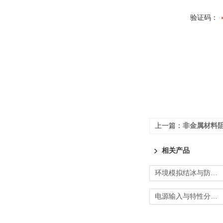
验证码：
上一篇：
非金属材料阻燃性
相关产品
环境模拟结冰与防雾验证-RTCA DO-160测试
电源输入与特性分析-RTCA DO-160定制测试