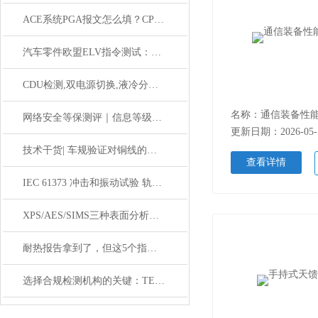
ACE系统PGA报文怎么填？CPSC电子申报7项数据详解
汽车零件欧盟ELV指令测试：核心要求与测试方法解析
CDU检测,双电源切换,液冷分配单元冗余备份
名称：通信装备性
网络安全等保测评｜信息等级保护与数据安全防护要点
更新日期：2026-05-
技术干货| 车规验证对铜线的可靠性要求
查看详情
IEC 61373 冲击和振动试验 轨道交通设备冲击振动试验
XPS/AES/SIMS三种表面分析技术的原理与选择
耐热报告拿到了，但这5个指标你分清了吗？
选择合规检测机构的关键：TEMU白名单与平台指定通道须知