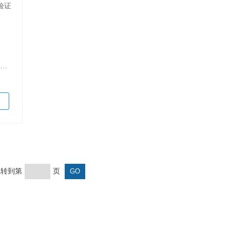
名称：5G通信5G高速电路基板可靠性验证第三方检测机构
 跳转到第
页