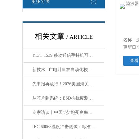
更多分类
相关文章
/ ARTICLE
更新日期：
YD/T 1539 移动通信手持机可靠性测试 严苛使用环境下的耐用性测试
查看
新技术 | 广电计量在自动化校准领域实现重要突破
先申报再放行！2026美国海关通关规则巨变你必须知道
从芯片到系统：ESD抗扰度测试与整改实例
专家访谈丨中国“芯”饱受良率之痛，芯片制造该如何破局？
IEC 60068温度冲击测试：标准解读与应用实践