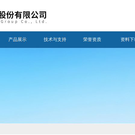
产品展示
技术与支持
荣誉资质
资料下