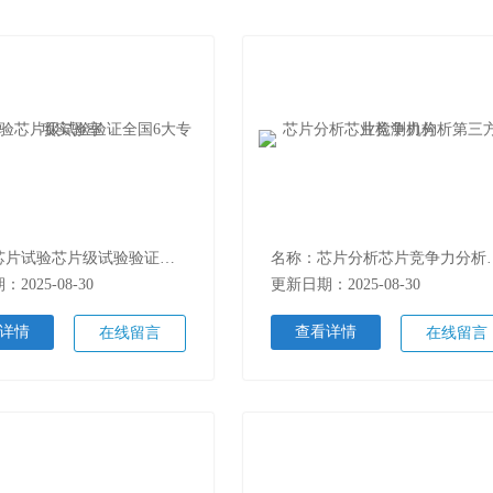
名称：芯片试验芯片级试验验证全国6大专项实验室
名称：芯片分析芯片
2025-08-30
更新日期：2025-08-30
详情
查看详情
在线留言
在线留言