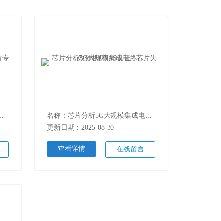
竞争力分析第三方专业检测机构
名称：芯片分析5G大规模集成电路芯片失效分析CNAS认证
更新日期：2025-08-30
查看详情
在线留言