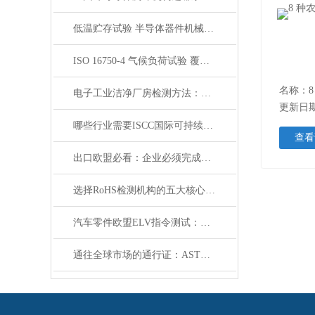
低温贮存试验 半导体器件机械和气候试验
ISO 16750-4 气候负荷试验 覆盖车辆极温湿度环境
电子工业洁净厂房检测方法：如何确保精密生产环境无污染？
更新日期：
哪些行业需要ISCC国际可持续发展和碳认证？
查看
出口欧盟必看：企业必须完成REACH-SVHC检测的意义
选择RoHS检测机构的五大核心要素
汽车零件欧盟ELV指令测试：核心要求与测试方法解析
通往全球市场的通行证：ASTM D6055合规性测试指南