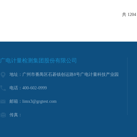
含各种钢铁材料和有
板、条、带、块材、
成品件。通过检查金
共 120
陷来检测...
广电计量检测集团股份有限公司
地址：广州市番禺区石碁镇创运路8号广电计量科技产业园
电话：400-602-0999
邮箱：limx3@grgtest.com
传真：