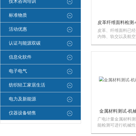
技术咨询培训
标准物质
活动优惠
皮革、纤维面料已经
内饰、轨交以及航空
在追求美观的同时，
认证与能源双碳
品质。广电计量皮革
GB/ISO/ASTM
信息化软件
助客户解决汽车软包覆
电子电气
纺织轻工家居生活
电力及新能源
金属材料测试-机
仪器设备销售
广电计量金属材料测
能检测可进行机械性
织分析，抗腐蚀性能