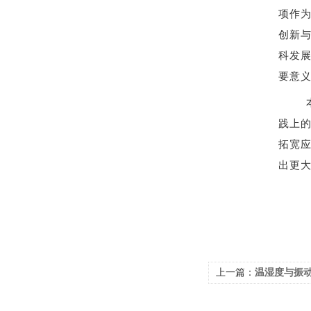
项作
创新
科发
要意
本次
践上
拓宽
出更
上一篇：
温湿度与振动综