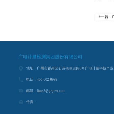
上一篇：
广
广电计量检测集团股份有限公司
地址：广州市番禺区石碁镇创运路8号广电计量科技产业
电话：400-602-0999
邮箱：limx3@grgtest.com
传真：