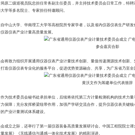
管局原二级巡视员阮忠担任常务副主任委员，并主持技术委员会日常工作，特聘
南大学等多名院士、专家担任特邀顾问。
中山大学、华南理工大学等高校院所专家学者，以及省内仪器仪表生产研发代
推仪器仪表产业计量高质量发展。
参会嘉宾合影
将致力组织开展通用仪器仪表产业计量技术创新、量值传递溯源技术创新、先
力打造仪器仪表专业化的服务平台，促进优势资源融合、共享，为广东省乃至全
黄沃文作为筹建单位代表致辞
为技术委员会秘书处承担单位，后续将依托第三方计量检测机构的技术力量与
有力保障；充分发挥桥梁纽带作用，加强产学研交流合作，提升仪器仪表关键核
新的产业计量测试体系建设。
成立之际，还举行了第一届仪器装备高质量发展研讨会。中国工程院院士谭久
质量发展》《无线通信与通感一体化技术发展》的精彩演讲。