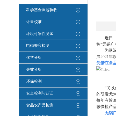
科学基金课题验收
计量校准
环境可靠性测试
近日
称“无锡广
电磁兼容检测
为纵
展2021
化学分析
凭借在食
失效分析
环保检测
“民
安全检测与认证
的研发尤
每年有近
食品农产品检测
敏快检产
无锡