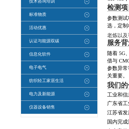
技术咨询培训
检测项
标准物质
参数测试
选，定制
活动优惠
老炼以及可
认证与能源双碳
服务背
随着 5
信息化软件
借与 C
电子电气
参数异常
关重要。
纺织轻工家居生活
我们的
电力及新能源
⼯业和信
⼴东省⼯
仪器设备销售
江苏省发
国内完成