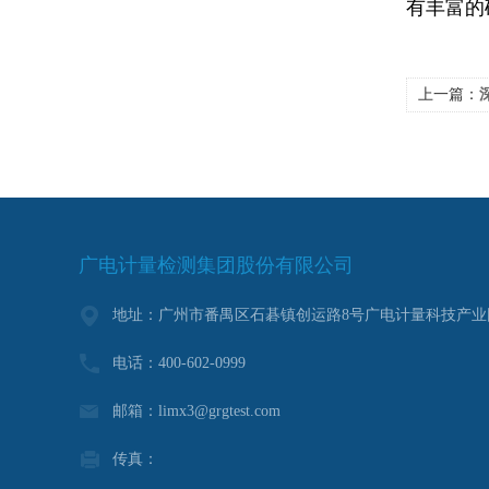
有丰富的
上一篇：
深
广电计量检测集团股份有限公司
地址：广州市番禺区石碁镇创运路8号广电计量科技产业
电话：400-602-0999
邮箱：limx3@grgtest.com
传真：