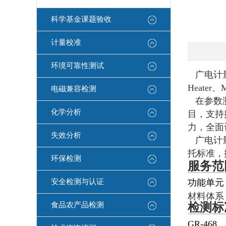
科学基金课题验收
计量校准
环境可靠性测试
广电计
Heat
电磁兼容检测
在参数
化学分析
目，支持
力，全面
失效分析
广电计
托标准，
环保检测
服务范
安全检测与认证
功能单元：
材料体系：
食品农产品检测
检测标
GR-46