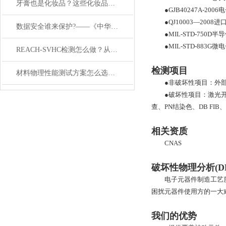
牙膏也是化妆品？这些化妆品误区你“踩”了吗？
●GJB40247A-2006
电
●QJ10003—2008
进
数据安全谁来保护?——《中华人民共和国数据安全法》解读
●MIL-STD-750D
半导
●MIL-STD-883G
微电
REACH-SVHC检测怎么做？从样品寄送到报告解读全流程
检测项目
材料物理性能测试方案怎么选？5个企业最容易踩的选型误区
●非破坏性项目：外
●破坏性项目：激光
查、
PN
结染⾊、
DB FIB
、
相关资质
CNAS
破坏性物理分析(D
电子元器件制造⼯艺
困扰元器件使用方的⼀大
我们的优势