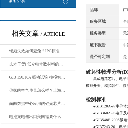
更多分类
品牌
广
服务区域
全
相关文章
/ ARTICLE
服务类型
元
证书报告
中
锡须失效如何避免？IPC标准下的检查方法
是否可定制
是
技术干货| 低介电常数材料的失效分析
破坏性物理分析(D
GJB 150.16A 振动试验 模拟实战环境的结构耐久性验证
集成电路芯片、电子
模拟开关、模拟器件、微
你家的空气质量怎么样？上海室内空气质量检测来帮你
检测标准
面向数据中心应用的硅光芯片可靠性验证方法
●
GJB128A-97
半导体
●GJB360A-96
电子及
电池充电器出口美国需要什么证书？GCC合规办理指南
●GJB548B-2005
微电
●GJB7243-2011
电子