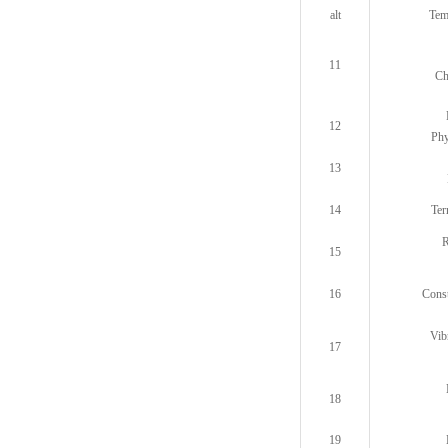
alt
Tem
11
Ch
12
Phy
13
14
Ter
R
15
16
Const
Vib
17
18
19