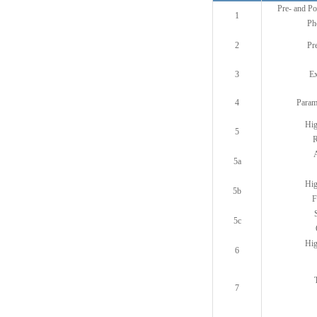
Pre- and Pos
1
Ph
2
Pr
3
Ex
4
Parame
Hig
5
R
5a
Hig
5b
F
5c
Hig
6
7