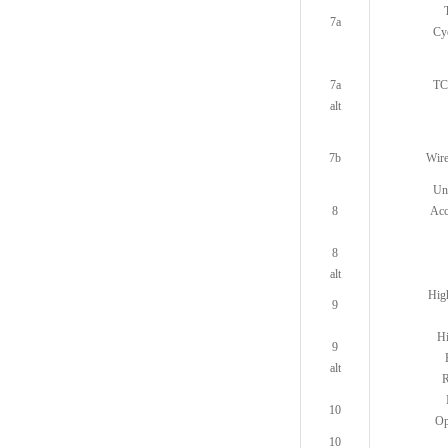
7a
Cyc
7a
TC
alt
7b
Wire
Un
8
Acc
8
alt
High
9
H
9
alt
R
10
Op
10