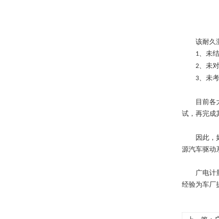
该耐久
、未
1
、未
2
、未
3
目前各
试，再完成
因此，
源汽车驱动
广电计
经验为车厂