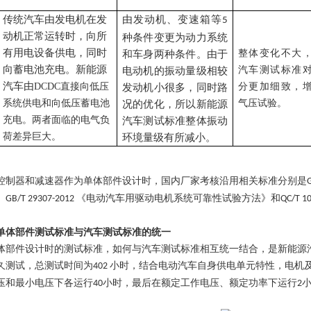
传统汽车由发电机在发
由发动机、变速箱等
5
动机正常运转时，向所
种条件变更为动力系统
有用电设备供电，同时
整体变化不大
和车身两种条件。由于
向蓄电池充电。新能源
汽车测试标准
电动机的振动量级相较
汽车由
DCDC直接向低压
分更加细致，
发动机小很多，同时路
系统供电和向低压蓄电池
气压试验。
况的优化，所以新能源
充电。两者面临的电气负
汽车测试标准整体振动
荷差异巨大。
环境量级有所减小。
控制器和减速器作为单体部件设计时，国内厂家考核沿用相关标准分别是
、
《电动汽车用驱动电机系统可靠性试验方法》和
GB/T 29307-2012
QC/T 1
单体部件测试标准与汽车测试标准的统一
体部件设计时的测试标准，如何与汽车测试标准相互统一结合，是新能源
久测试，总测试时间为
小时，结合电动汽车自身供电单元特性，电机
402
压和最小
电压下各运行
小时，最后在额定工作电压、额定功率下运行
40
2