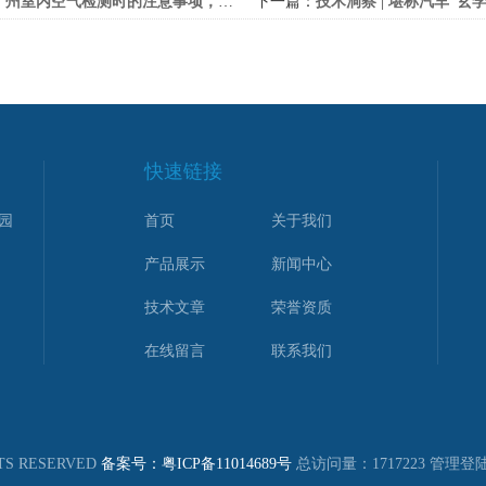
州室内空气检测时的注意事项，不知道的快来看看！
下一篇：
技术洞察 | 堪称汽车“玄学”的NVH
快速链接
园
首页
关于我们
产品展示
新闻中心
技术文章
荣誉资质
在线留言
联系我们
S RESERVED
备案号：粤ICP备11014689号
总访问量：1717223
管理登