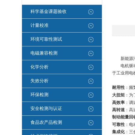
科学基金课题验收
计量校准
环境可靠性测试
电磁兼容检测
新能源
电机驱
化学分析
于工业用电
失效分析
耐用性
：频
环保检测
大扭矩
：为
高效率
：调
安全检测与认证
高转速
：高
制动能量回
食品农产品检测
可靠性
：电
集成化
：三