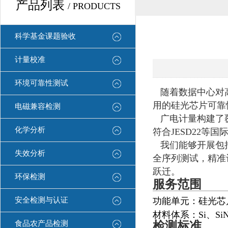
产品列表
/ PRODUCTS
科学基金课题验收
计量校准
环境可靠性测试
随着数据中心对高
用的硅光芯片可靠
电磁兼容检测
广电计量构建了覆
化学分析
符合JESD22等
我们能够开展包括温
失效分析
全序列测试，精准
跃迁。
环保检测
服务范围
安全检测与认证
功能单元：硅光芯片
材料体系：Si、SiN
食品农产品检测
检测标准