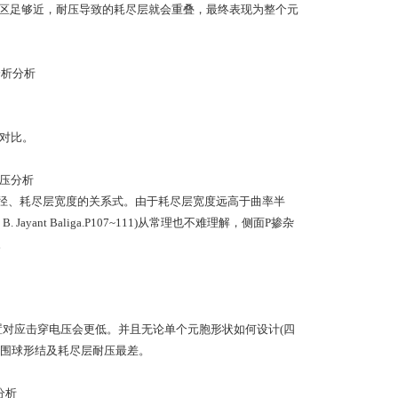
区足够近，耐压导致的耗尽层就会重叠，最终表现为整个元
对比。
、耗尽层宽度的关系式。由于耗尽层宽度远高于曲率半
. B. Jayant Baliga.P107~111)从常理也不难理解，侧面P掺杂
。
对应击穿电压会更低。并且无论单个元胞形状如何设计(四
外围球形结及耗尽层耐压最差。