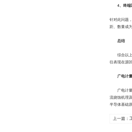
4、终端
针对此问题
距、数量成
总结
综合以上分
往表现在源
广电计
广电计量在
流烧蚀机理
半导体基础
上一篇：