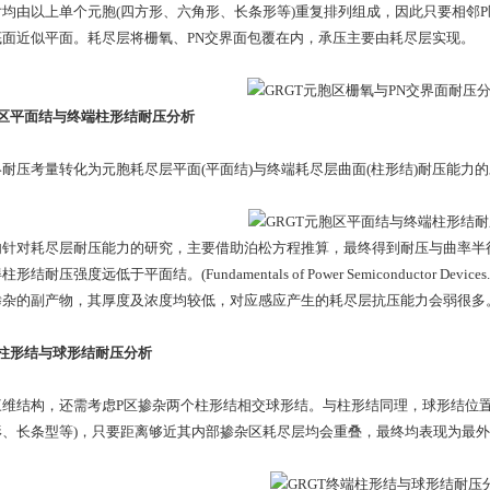
由以上单个元胞(四方形、六角形、长条形等)重复排列组成，因此只要相邻P
底面近似平面。耗尽层将栅氧、PN交界面包覆在内，承压主要由耗尽层实现。
胞区平面结与终端柱形结耐压分析
压考量转化为元胞耗尽层平面(平面结)与终端耗尽层曲面(柱形结)耐压能力的
对耗尽层耐压能力的研究，主要借助泊松方程推算，最终得到耐压与曲率半径
耐压强度远低于平面结。(Fundamentals of Power Semiconductor Devices
掺杂的副产物，其厚度及浓度均较低，对应感应产生的耗尽层抗压能力会弱很多
端柱形结与球形结耐压分析
结构，还需考虑P区掺杂两个柱形结相交球形结。与柱形结同理，球形结位置
形、长条型等)，只要距离够近其内部掺杂区耗尽层均会重叠，最终均表现为最