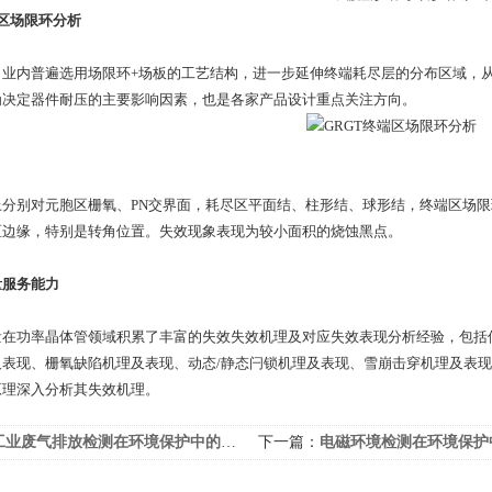
区场限环分析
，业内普遍选用场限环+场板的工艺结构，进一步延伸终端耗尽层的分布区域，
为决定器件耐压的主要影响因素，也是各家产品设计重点关注方向。
别对元胞区栅氧、PN交界面，耗尽区平面结、柱形结、球形结，终端区场限
区边缘，特别是转角位置。失效现象表现为较小面积的烧蚀黑点。
量服务能力
功率晶体管领域积累了丰富的失效失效机理及对应失效表现分析经验，包括但
及表现、栅氧缺陷机理及表现、动态/静态闩锁机理及表现、雪崩击穿机理及表
原理深入分析其失效机理。
工业废气排放检测在环境保护中的重要性
下一篇：
电磁环境检测在环境保护