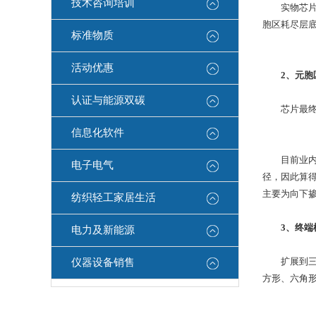
技术咨询培训
实物芯片均
胞区耗尽层
标准物质
活动优惠
2、元
认证与能源双碳
芯片最终耐
信息化软件
目前业内针
电子电气
径，因此算得柱形结
主要为向下
纺织轻工家居生活
3、终
电力及新能源
扩展到三维
仪器设备销售
方形、六角