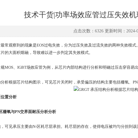
技术干货|功率场效应管过压失效
点击次数：6326 更新时间：2024-09
常观察到的现象是EOS过电失效，分为过压失效及过流失效的两种失效模式。
芯片的大面积熔融，导致难以进一步判定其失效模式。
MOS、IGBT场效应管为例，从芯片内部结构进行分析和明确过压击穿容易
析根据芯片结构图示，可见芯片关闭时，承受偏压的结构主要包括栅氧、PN交
压位置分析
区栅氧与PN交界面耐压分析分析
可见承压主要由N-区耗尽层承担。耗尽层的存在，使得电压被均匀分担到该