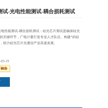
测试-光电性能测试-耦合损耗测试
光电性能测试-耦合损耗测试：硅光芯片测试是确保硅光
的关键环节，广电计量打造专业人才队伍、构建*的硅
，助力硅光芯片光通信产业高速发展。
-03-19
言