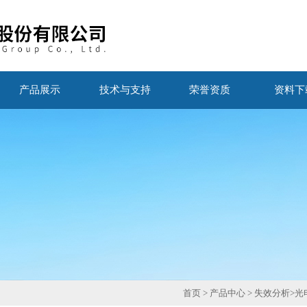
产品展示
技术与支持
荣誉资质
资料下
首页
>
产品中心
>
失效分析
>
光