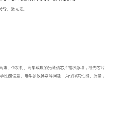
光波导、激光器。
对高速、低功耗、高集成度的光通信芯片需求激增，硅光芯片
现光学性能偏差、电学参数异常等问题，为保障其性能、质量，