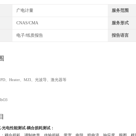
广电计量
服务范围
CNAS/CMA
服务形式
电子/纸质报告
报告语言
围
D、Heater、MZI、光波导、激光器等
NbO3
目
-光电性能测试-耦合损耗测试
：
目：耦合损耗、调制效率、传输损耗、带宽、电阻、暗电流、响应度、眼图、模