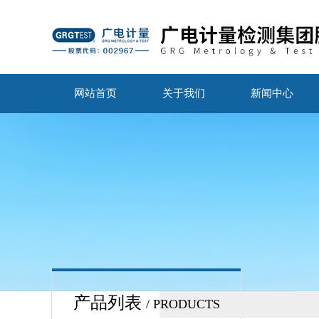
网站首页
关于我们
新闻中心
产品列表
/ PRODUCTS