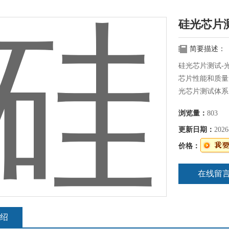
硅光芯片
简要描述：
硅光芯片测试-
芯片性能和质量
光芯片测试体系
浏览量：
803
更新日期：
2026
价格：
在线留
绍