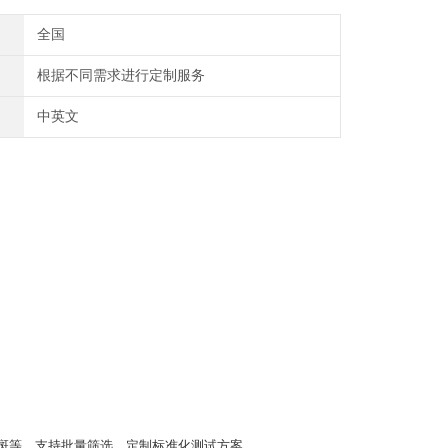
全国
根据不同需求进行定制服务
中英文
斑等，支持批量筛选，定制标准化测试方案