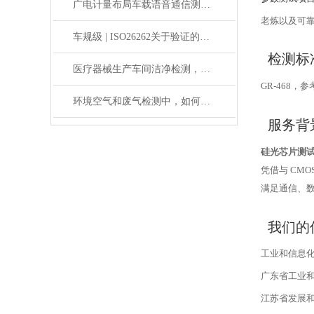
广电计量布局车载语音通信测试能力，助力汽车智能座舱ITU-T测试认证
老炼以及可靠
车规级 | ISO26262关于验证的要求
检测标
医疗器械生产车间洁净检测，YY0033标准第三方检测报告
GR-468，
环境空气和废气检测中，如何处理和分析检测数据？
服务背
硅光芯片测试
凭借与 CM
满足通信、
我们的
⼯业和信息化
⼴东省⼯业和
江苏省发展和