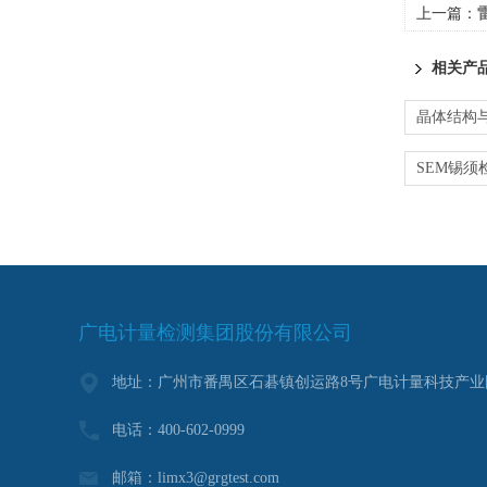
上一篇：
相关产
广电计量检测集团股份有限公司
地址：广州市番禺区石碁镇创运路8号广电计量科技产业
电话：400-602-0999
邮箱：limx3@grgtest.com