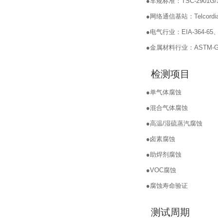
●
车规标准：TSC-2901G/3
●
网络通信基站：Telcordia
●
电气行业：EIA-364-65、
●
金属材料行业：ASTM-G
检测项目
●
单气体腐蚀
●
混合气体腐蚀
●
高温/湿硫蒸汽腐蚀
●
卤素腐蚀
●
助焊剂腐蚀
●
VOC腐蚀
●
腐蚀寿命验证
测试周期