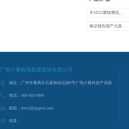
JESD22腐蚀测试_工业级验证_第三方实验室
验证报告国产元器件替代验证一站式全流程专业服务
广电计量检测集团股份有限公司
地址：广州市番禺区石碁镇创运路8号广电计量科技产业园
电话：400-602-0999
邮箱：limx3@grgtest.com
传真：