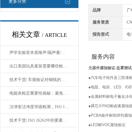
更多分类
品牌
广
服务资质
CN
相关文章
/ ARTICLE
报告形式
电
声学实验室本底噪声/隔声量/混响时间检测，ISO标准测试机构
服务内容
出口美国玩具童装需要哪些检测？CPSC合规全流程指南
元器件腐蚀验证-盐雾测试
●
汽车电子组件及三防漆耐硫腐蚀验证（T
技术干货| 车规验证对铜线的可靠性要求
●
电阻、电容、LED、IGB
电能表检定重要性揭秘：避免电力资源浪费必看攻略
●
金属材料耐电子氟化冷却液
●
裸芯片PAD耐卤素腐蚀
洁净室洁净度等级检测，ISO 14644/GB 50591第三方检测机构
●
PCBA板件耐助焊剂腐
技术干货| ISO 26262中的要素共存和免于干扰
●
LED耐VOC腐蚀验证