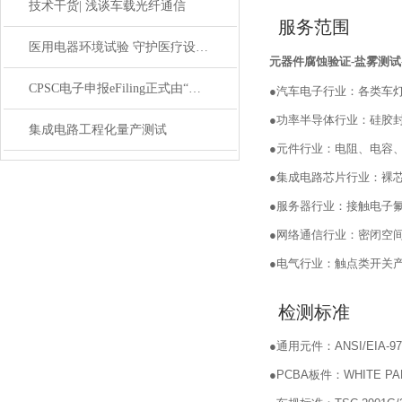
技术干货| 浅谈车载光纤通信
服务范围
医用电器环境试验 守护医疗设备安全测试
元器件腐蚀验证-盐雾测试
CPSC电子申报eFiling正式由“自愿试点“转为“强制执行
●
汽车电子行业：各类车灯
●
功率半导体行业：硅胶封
集成电路工程化量产测试
●
元件行业：电阻、电容、
●
集成电路芯片行业：裸芯
●
服务器行业：接触电子氟
●
网络通信行业：密闭空
●
电气行业：触点类开关
检测标准
●
通用元件：ANSI/EIA-97
●
PCBA板件：WHITE PAPER:A