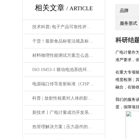
相关文章
/ ARTICLE
品牌
服务形式
技术科普| 电子产品可靠性评价方法：MTBF可靠性评价介绍
科研结
干货！最新食品标签法规及标准详解
广电计量作
材料物理性能测试方案怎么选？5个企业最容易踩的选型误区
准严要求，
ISO 19453-1 驱动电池系统环境试验 全生命周期安全检验
在重大专项
维度检测；
电源端口传导发射标准（CISPR25/EN55022）对比
融合，在验
科普 | 放射性核素对人体的影响，你应该知道这些……
我们的服务
度，保障项
新技术丨广电计量成功开发系统级电磁脉冲防护仿真技术
热管理解决方案 | 压力器件的必检项——压力脉冲试验