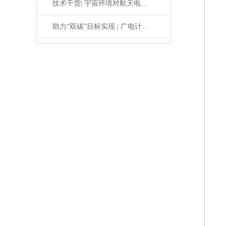
技术干货| 宇宙环境对航天电子元器件的影响-宇宙环境及其影响
助力“双碳”目标实现 | 广电计量新型能源核电产业综合技术解决方案