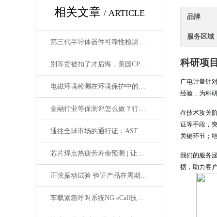
相关文章
/ ARTICLE
品牌
服务区域
第三代半导体器件可靠性检测知多少？
科研项
别等货被扣了才后悔，美国CPSC电子申报避坑手册来了
广电计量针
电磁环境检测在环境保护中的应用
经验，为科
金融行业等保测评怎么做？行业特殊要求与应对方案
在技术攻关
证等手段，
通往全球市场的通行证：ASTM D6055合规性测试指南
关键环节；
芯片焊点热疲劳寿命预测 | 让可靠性设计更科学、更高效
我们的服务
据，助力客
正弦振动试验 验证产品在周期性振动下的结构可靠性
车载紧急呼叫系统NG eCall技术原理与测试要求