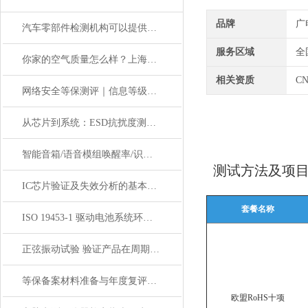
品牌
广
汽车零部件检测机构可以提供哪些测试服务？
服务区域
全
你家的空气质量怎么样？上海室内空气质量检测来帮你
相关资质
C
网络安全等保测评｜信息等级保护与数据安全防护要点
从芯片到系统：ESD抗扰度测试与整改实例
智能音箱/语音模组唤醒率/识别率测试，噪音环境下语音性能测试
测试方法及项
IC芯片验证及失效分析的基本流程与关键技术
套餐名称
ISO 19453-1 驱动电池系统环境试验 全生命周期安全检验
正弦振动试验 验证产品在周期性振动下的结构可靠性
等保备案材料准备与年度复评｜高效通关优化合规成本
欧盟RoHS十项