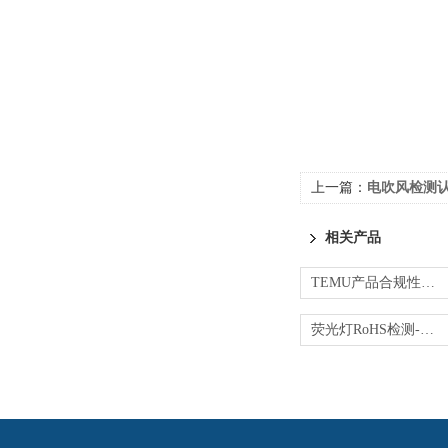
上一篇：
电吹风检测认
相关产品
TEMU产品合规性验证-CPC/RoHS/EMC测试
荧光灯RoHS检测-第三方一站式检测