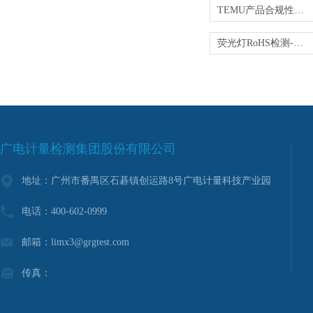
TEMU产品合规性验证-CPC/RoHS/EMC测试
荧光灯RoHS检测-第三方一站式检测
广电计量检测集团股份有限公司
地址：广州市番禺区石碁镇创运路8号广电计量科技产业园
电话：400-602-0999
邮箱：limx3@grgtest.com
传真：