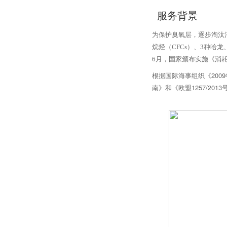
服务背景
为保护臭氧层，逐步淘汰消
烷烃（CFCs）、3种哈龙、
6月，国家
颁布实施《消
根据国际海事组织《200
南》和《欧盟1257/2