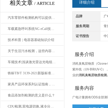
相关文章
详细介绍
/ ARTICLE
品牌
广
汽车零部件检测机构可以提供哪些测试服务？
服务周期
常
车载紧急呼叫系统NG eCall技术原理与测试要求
证书报告
中
技术科普 | 电容器基础知识介绍
关于生活污水检测，这些内容你一定要知道！
服务介绍
车规技术|浅谈激光雷达光电组件的车规可靠性认证
消耗臭氧层物质（Ozone-
紫外线（UV-B和UV-
铁标TB/T 3139-2021新版标准解读
业的
消耗臭氧层物质检测,
家具产品环保系列认证指南，告别家居”隐形污染”
服务内容
食品添加剂检测的意义是什么？
广电计量拥有ODS全部
CDU检测,双电源切换,液冷分配单元冗余备份