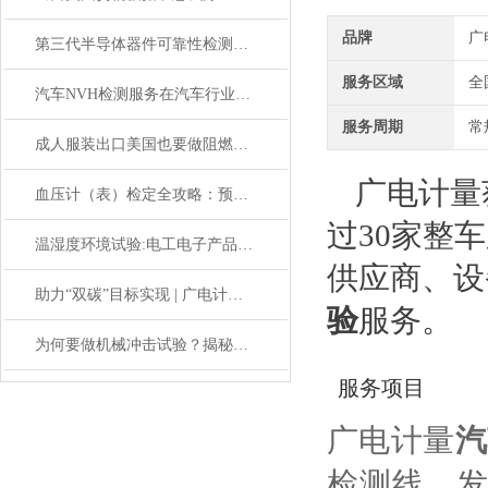
品牌
广
第三代半导体器件可靠性检测知多少？
服务区域
全
汽车NVH检测服务在汽车行业的应用
服务周期
常
成人服装出口美国也要做阻燃测试吗？
广电计量
血压计（表）检定全攻略：预防高血压风险从准确测量入手
过30家整
温湿度环境试验:电工电子产品可靠性试验标准解读
供应商、设
助力“双碳”目标实现 | 广电计量新型能源核电产业综合技术解决方案
验
服务。
为何要做机械冲击试验？揭秘对产品质量的重要影响
服务项目
广电计量
汽
检测线、