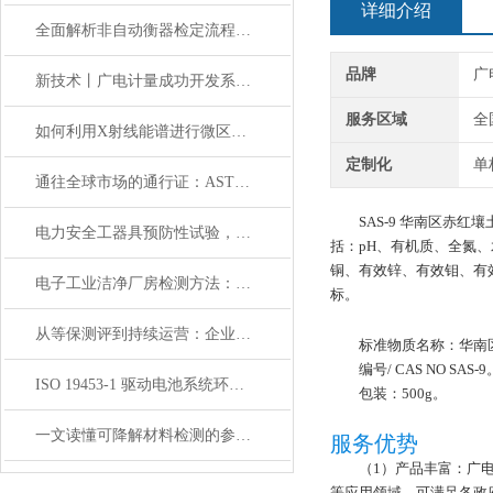
详细介绍
全面解析非自动衡器检定流程：确保精确测量的关键步骤
品牌
广
新技术丨广电计量成功开发系统级电磁脉冲防护仿真技术
服务区域
全
如何利用X射线能谱进行微区元素分析？应用案例分享
定制化
单
通往全球市场的通行证：ASTM D6055合规性测试指南
SAS-9 华南区
电力安全工器具预防性试验，绝缘鞋/手套/验电器/接地线检测机构
括：pH、有机质、全氮
铜、有效锌、有效钼、有
电子工业洁净厂房检测方法：如何确保精密生产环境无污染？
标。
从等保测评到持续运营：企业网络安全防护的完整路径
标准物质名称：华南
编号/ CAS NO SAS-9
ISO 19453-1 驱动电池系统环境试验 全生命周期安全检验
包装：500g。
一文读懂可降解材料检测的参考标准
服务优势
（1）产品丰富：广
等应用领域，可满足各政