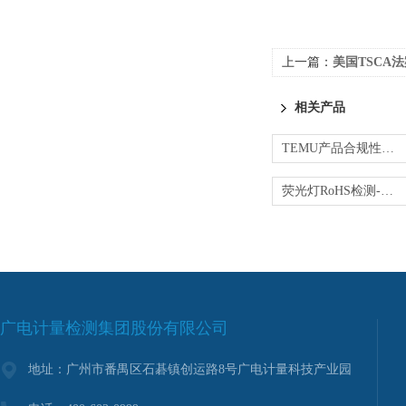
上一篇：
美国TSCA法案5项PB
相关产品
TEMU产品合规性验证-CPC/RoHS/EMC测试
荧光灯RoHS检测-第三方一站式检测
广电计量检测集团股份有限公司
地址：广州市番禺区石碁镇创运路8号广电计量科技产业园