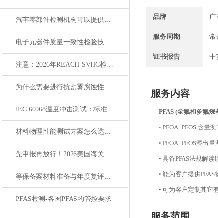
品牌
广
汽车零部件检测机构可以提供哪些测试服务？
服务周期
常
电子元器件质量一致性检验技术介绍
证书报告
中
注意：2026年REACH-SVHC检测迎来新一轮增补
为什么需要进行抗盐雾腐蚀性能测试？
服务内容
IEC 60068温度冲击测试：标准解读与应用实践
PFAS (全氟和多氟烷
• PFOA+PFOS 含量测试
材料物理性能测试方案怎么选？5个企业最容易踩的选型误区
• PFOA+PFOS溶
先申报再放行！2026美国海关通关规则巨变你必须知道
• 具备PFAS法规
• 能为客户提供P
等保备案材料准备与年度复评｜高效通关优化合规成本
• 可为客户定制其它
PFAS检测-各国PFAS的管控要求
服务范围