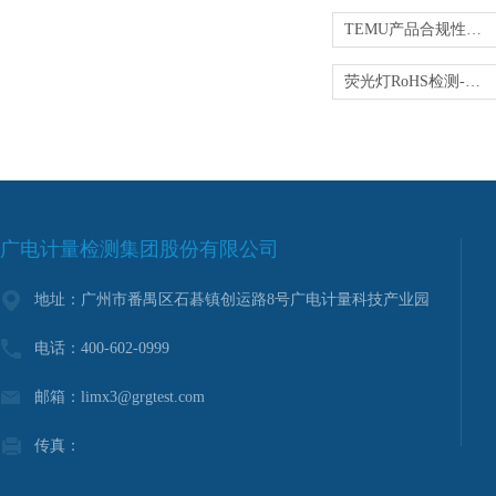
TEMU产品合规性验证-CPC/RoHS/EMC测试
荧光灯RoHS检测-第三方一站式检测
广电计量检测集团股份有限公司
地址：广州市番禺区石碁镇创运路8号广电计量科技产业园
电话：400-602-0999
邮箱：limx3@grgtest.com
传真：