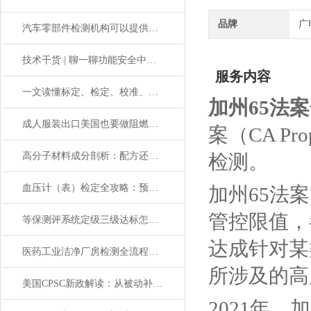
品牌
广
汽车零部件检测机构可以提供哪些测试服务？
技术干货 | 聊一聊功能安全中的ASIL 等级
服务内容
一文读懂标定、检定、校准、校验的区别
加州65法
成人服装出口美国也要做阻燃测试吗？
案（CA 
高分子材料成分剖析：配方还原的核心密码
检测。
血压计（表）检定全攻略：预防高血压风险从准确测量入手
加州65法
管控限值，
等保测评系统定级三级达标怎么做｜专业机构合规指导
达成针对某
医药工业洁净厂房检测全流程揭秘！从设备到环境一站式解决
所涉及的高
美国CPSC新政解读：从被动补救到主动合规的转变
2021年