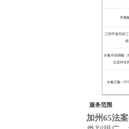
丙烯
三羟甲基丙烷三
级
全氟辛烷磺酸（P
以及转化
全氟壬酸（PF
服务范围
加州65法