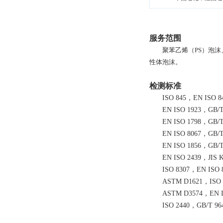
服务范围
聚苯乙烯（PS）泡
性体泡沫。
检测标准
ISO 845，EN ISO 
EN ISO 1923，GB/T
EN ISO 1798，GB/T
EN ISO 8067，GB/T
EN ISO 1856，GB/
EN ISO 2439，JIS
ISO 8307，EN ISO
ASTM D1621，ISO 
ASTM D3574，EN I
ISO 2440，GB/T 96