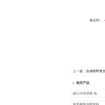
验证码：
上一篇：
合成材料复合
相关产品
缺口冲击强度-低温脆化温度-改性塑料检测
疲劳极限与蠕变特性评估|先进材料检测