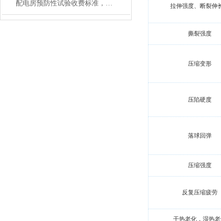
配电房预防性试验收费标准，高压柜/变压器/继电保护测试DL/T596
拉伸强度、断裂伸
撕裂强度
压缩变形
压陷硬度
落球回弹
压缩强度
反复压缩疲劳
干热老化，湿热老