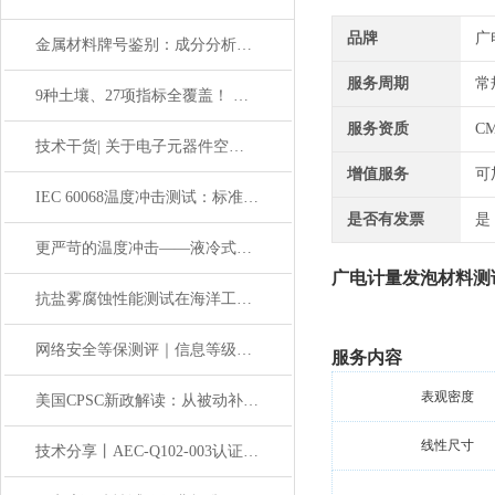
品牌
广
金属材料牌号鉴别：成分分析一眼看穿真伪
服务周期
常
9种土壤、27项指标全覆盖！ 农用地土壤有效态成分分析参比物
服务资质
C
技术干货| 关于电子元器件空间辐射单粒子效应的考核
增值服务
可
IEC 60068温度冲击测试：标准解读与应用实践
是否有发票
是
更严苛的温度冲击——液冷式温度冲击
广电计量
发泡材料测试
抗盐雾腐蚀性能测试在海洋工程中的应用
网络安全等保测评｜信息等级保护与数据安全防护要点
服务内容
表观密度
美国CPSC新政解读：从被动补救到主动合规的转变
线性尺寸
技术分享丨AEC-Q102-003认证介绍