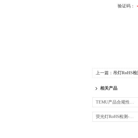
验证码：
上一篇：
吊灯RoHS
相关产品
TEMU产品合规性验证-CPC/RoHS/EMC测试
荧光灯RoHS检测-第三方一站式检测