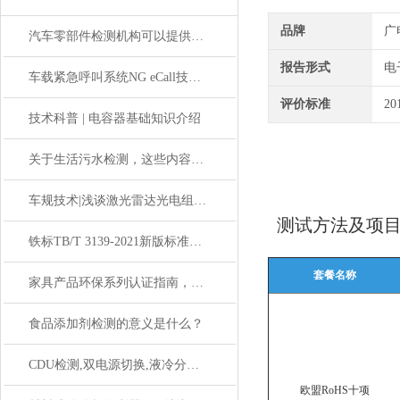
品牌
广
汽车零部件检测机构可以提供哪些测试服务？
报告形式
电
车载紧急呼叫系统NG eCall技术原理与测试要求
评价标准
20
技术科普 | 电容器基础知识介绍
关于生活污水检测，这些内容你一定要知道！
车规技术|浅谈激光雷达光电组件的车规可靠性认证
测试方法及项
铁标TB/T 3139-2021新版标准解读
套餐名称
家具产品环保系列认证指南，告别家居”隐形污染”
食品添加剂检测的意义是什么？
CDU检测,双电源切换,液冷分配单元冗余备份
欧盟RoHS十项