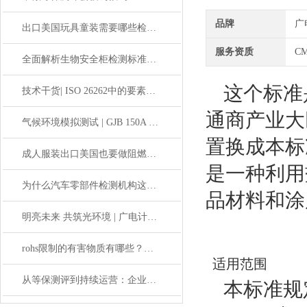
品牌
广
出口美国玩具童装需要哪些检测？CPSC合规全流程指南
服务资质
CM
全面解析生物安全柜检测标准：如何确保实验室环境洁净？
这个标准
技术干货| ISO 26262中的要素共存和免于干扰
通商产业大臣
气候环境模拟测试 | GJB 150A 温湿度环境试验标准解析
置换成本标
成人服装出口美国也要做阻燃测试吗？
是一种利用
为什么汽车零部件检测机构这么受欢迎？
品材料和涂
明亮未来 共筑光环境 | 广电计量提供“教室照明提升工程”综合解决方案
rohs限制的有害物质有哪些？欧盟RoHS/中国的国推RoHS
适用范围
从等保测评到持续运营：企业网络安全防护的完整路径
本标准规