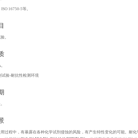
、
ISO 16750-5
等。
目
试验。
质
A
。
期
长。
景
使用过程中，有暴露在各种化学试剂侵蚀的风险，有产生特性变化的可能。耐化