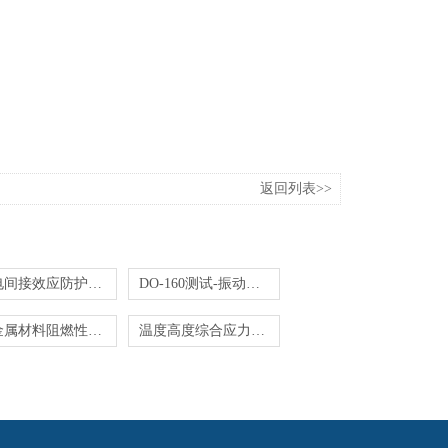
返回列表>>
雷电间接效应防护-RTCA DO-160符合性测试
DO-160测试-振动冲击功能性-专家团队测试
非金属材料阻燃性-RTCA DO-160测试
温度高度综合应力试验-RTCA DO-160测试