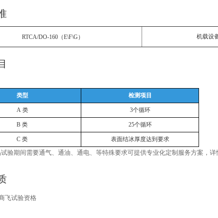
准
（
）
机载设
RTCA/DO-160
E\F\G
目
类型
检测项目
A 类
3个循环
B 类
25个循环
C 类
表面结冰厚度达到要求
品试验期间需要通气、通油、通电、等特殊要求可提供专业化定制服务方案，详
质
商飞试验资格