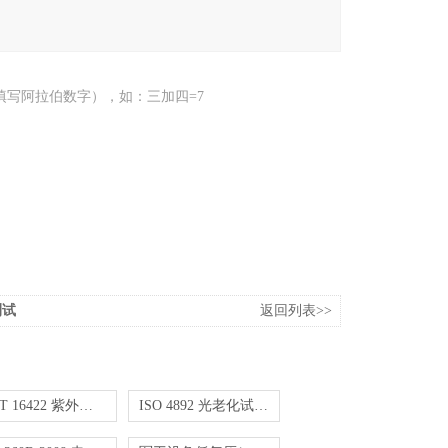
填写阿拉伯数字），如：三加四=7
测试
返回列表>>
GB/T 16422 紫外线和光照老化试验
ISO 4892 光老化试验-氙灯老化光源暴露测试