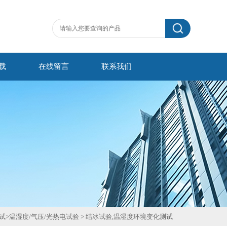
载
在线留言
联系我们
试
>
温湿度/气压/光热电试验
>
结冰试验,温湿度环境变化测试