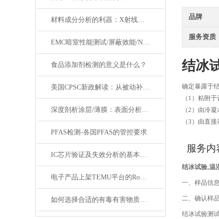
品牌
材料成分分析的利器：X射线能谱（EDS）技术原理解析
服务资质
EMC暗室性能测试/屏蔽效能/NSA/VSWR校准，仪器计量检测
结冰
食品添加剂检测的意义是什么？
确定暴露于
美国CPSC新政解读：从被动补救到主动合规的转变
（1）粘附于
深度剖析涂层/薄膜：表面分析技术在工业界的应用
（2）由冷
（3）由直
PFAS检测-各国PFAS的管控要求
服务内
IC芯片验证及失效分析的基本流程与关键技术
结冰试验,温
电子产品上架TEMU平台的RoHS检测新规解读
一、样品信
二、确认样
如何选择合适的有毒有害物质检测机构？
结冰试验测