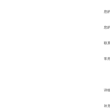
您
您
联
常
详
补