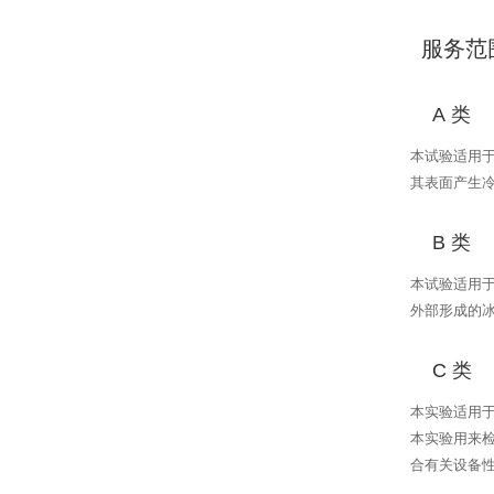
服务范
A
类
本试验适用
其表面产生
B
类
本试验适用
外部形成的
C
类
本实验适用
本实验用来
合有关设备