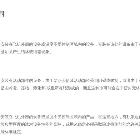
围
于安装在飞机外部的设备或温度不受控制区域内的设备，安装在该处的设备由于
冷凝后又产生结冰或结霜现象。
于安装有活动部件的设备，由于结冰会使其活动部位受到阻碍或限制，或者由于
冰是由冷凝、冻结、溶化和
/
或重新冻结形成的，而且这种冰可能会在非密封壳体
于安装在飞机外部的设备或温度不受控制区域内的产品，在这些地方，有积累起
检验典型厚度的冰对设备性能的影响，或用来确定必须采取除冰措施前能允许冰
性能标准规定。