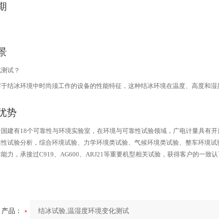
期
景
此测试？
露于结冰环境中时尚须工作的设备的性能特征，这种结冰环境在温度、高度和湿
优势
全国建有
18
个可靠性与环境实验室，在环境与可靠性试验领域，广电计量具有开
靠性试验分析，综合环境试验、力学环境类试验、气候环境类试验、整车环境试
术能力，承接过
C919
、
AG600
、
ARJ21
等重要机型相关试验，获得客户的一致认
产品：