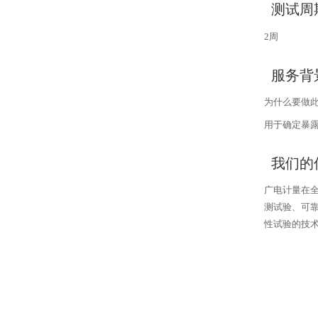
测试周
周
2
服务背
为什么要做
用于确定暴
我们的
广电计量在
测试验、可
性试验的技