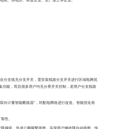
存在分支线无分支开关，需安装线路分支开关进行区域电网优
集功能，而且很多用户均无分界开关控制，若用户分支线路
双向计量智能断路器"，对配电网络进行改造。智能优化有
可靠性。
故障越级，造成公网频繁跳闸，实现用户侧故障自动跳闸，快