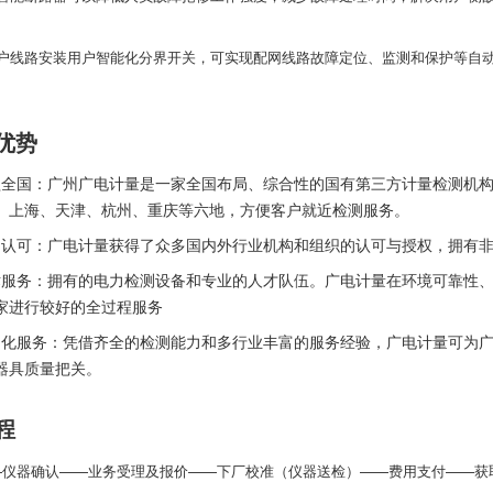
。
用户线路安装用户智能化分界开关，可实现配网线路故障定位、监测和保护等自
优势
盖全国：广州广电计量是一家全国布局、综合性的国有第三方计量检测机
、上海、天津、杭州、重庆等六地，方便客户就近检测服务。
构认可：广电计量获得了众多国内外
行业
机构和组织的认可与授权，拥有
术服务：拥有的电力检测设备和专业的人才队伍。广电计量在环境可靠性
家进行较好的全过程服务
制化服务：凭借齐全的检测能力和多行业丰富的服务经验，广电计量可为
器具质量把关。
程
—仪器确认——业务受理及报价——下厂校准（仪器送检）——费用支付——获