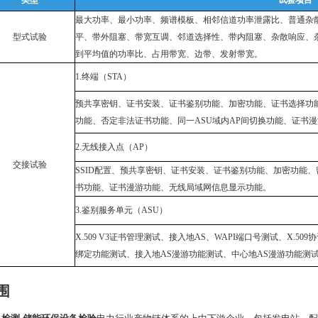
类型
试验项目
最⼤功率、最⼩功率、频谱模板、相邻信道功率泄露⽐、普通杂
型式试验
平、带外阻塞、带宽互调、邻道选择性、带内阻塞、杂散响应、
到平均值的功率⽐、占⽤带宽、边带、发射带宽。
1.终端（STA）
预共享密钥、证书安装、证书鉴别功能、加密功能、证书选择功能
功能、否定⾮法证书功能、同⼀ASU域内AP间切换功能、证书
2.⽆线接⼊点（AP）
交接试验
SSID配置、预共享密钥、证书安装、证书鉴别功能、加密功能、
书功能、证书漫游功能、⽆线局域⽹信息显⽰功能。
3.鉴别服务单元（ASU）
X.509 V3证书管理测试、接⼊地AS、WAPI端⼝号测试、X.
绑定功能测试、接⼊地AS漫游功能测试、中⼼地AS漫游功能测试
围
检测,储能环保设备检验
电力行业产物链体系的上中下游企业，包括发电站、配