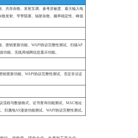
散、共存杂散、发射互调、参考灵敏度、最⼤输⼊电
杂散发射、窄带阻塞、辐射杂散、频率稳定性、峰值
、密钥更新功能、WAPI协议完整性测试、扫描AP
漫游功能、⽆线局域⽹信息显⽰功能。
密钥更新功能、WAPI协议完整性测试、否定⾮法证
509协议流程与数据格式、证书查询功能测试、MAC地址
、归属地AS漫游功能测试、WAPI协议完整性测试。
电站、供电所、研发企业、生产加工等企业。