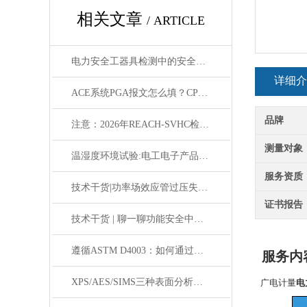
相关文章
/ ARTICLE
电力安全工器具检测中的安全防护措施有哪些？
详细介
ACE系统PGA报文怎么填？CPSC电子申报7项数据详解
品牌
注意：2026年REACH-SVHC检测迎来新一轮增补
测量对象
温湿度环境试验:电工电子产品可靠性试验标准解读
服务资质
技术干货|功率场效应管过压失效机理及典型特征分析
证书报告
技术干货 | 聊一聊功能安全中的ASIL 等级
遵循ASTM D4003：如何通过标准测试保障产品运输安全并降低损耗？
服务内
广电计量
电
XPS/AES/SIMS三种表面分析技术的原理与选择