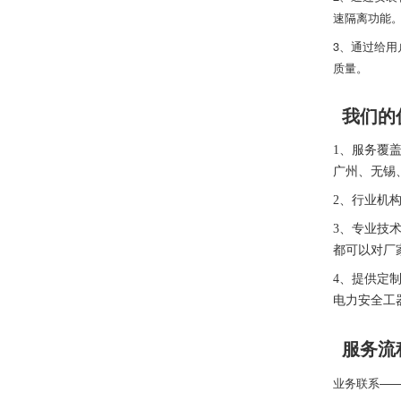
速隔离功能
3、通过给
质量。
我们的
1、服务覆
广州、无锡
2、
行
业
机
3、专业技
都可以对厂
4、提供定
电力安全⼯
服务流
业务联系—