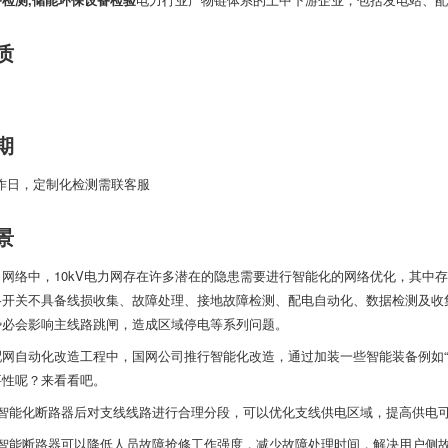
质
期
工作日，定制化检测需联客服
景
力网络中，10kV电力网存在许多潜在的隐患需要进行智能化的网络优化，其中
络开关不具备线损收集、故障处理、接地故障检测、配电自动化、数据检测及收
势必会影响主线路跳闸，造成区域停电等系列问题。
配网自动化改造工程中，国网公司推行智能化改造，通过加装一些智能装备例如“
要性呢？来看看吧。
装智能化断路器后对支线线路进行合理分段，可以优化支线供电区域，提高供电
装智能断路器可以降低人员故障抢修工作强度，减少故障处理时间，解决用户侧