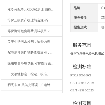
品牌
广
液冷分配单元CDU检测|泄漏检测灵敏度|报警准确性
服务资质
CN
等保三级资产梳理与合规审计｜贴合保护要求
报告形式
电
等保测评包含哪些测试项目？技术与管理双维度详解
关于生活污水检测，这些内容你一定要知道！
服务范围
配电房预防性试验收费标准，高压柜/变压器/继电保护测试DL/T596
低空飞行器电控电机测试
医用电器环境试验 守护医疗设备安全测试
检测标准
一文读懂标定、检定、校准、校验的区别
RTCA DO-160G
GB/T 38058-2019
明亮未来 共筑光环境 | 广电计量提供“教室照明提升工程”综合解决方案
GB/T 42590-2023
检测项目