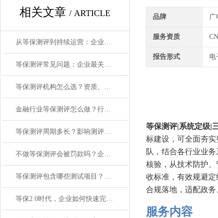
相关文章
/ ARTICLE
品牌
广
服务资质
C
从等保测评到持续运营：企业网络安全防护的完整路径
报告形式
电
等保测评常见问题：企业最关心的合规要点解答
等保测评机构怎么选？资质、经验、服务能力三大标准
金融行业等保测评怎么做？行业特殊要求与应对方案
等保测评|系统定级|
等保测评周期多长？影响测评时间的5个关键因素
标建设，可全面夯实
队，结合各行业业务
不做等保测评会被罚款吗？企业网络安全合规风险解读
核验，从技术防护、
等保测评包含哪些测试项目？技术与管理双维度详解
收标准，有效规避定
合规落地，适配政务
等保2.0时代，企业如何快速完成网络安全合规？
服务内容