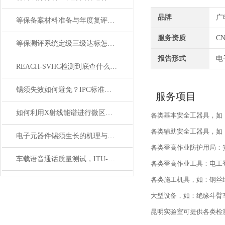
品牌
广
等保备案材料准备与年度复评｜高效通关优化合规成本
服务资质
CN
等保测评系统定级三级达标怎么做｜专业机构合规指导
报告形式
电
REACH-SVHC检测到底查什么？一张清单带你读懂高关注物质
锡须失效如何避免？IPC标准下的检查方法
服务项目
如何利用X射线能谱进行微区元素分析？应用案例分享
各类基本安全工器具，如
各类辅助安全工器具，如
电子元器件锡须生长的机理与检测技术
各类登高作业防护用局：
车载语音通话质量测试，ITU-T P.1100/P.1110双讲/回声/降噪测试
各类登高作业工具：电工
各类施工机具，如：钢丝
大型设备，如：绝缘斗臂
昆明实验室可提供各类检