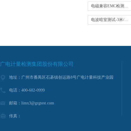
电磁兼容EMC检测-抗干扰与电磁骚扰全项
电波暗室测试-3米/10米法全项EMC检测
广电计量检测集团股份有限公司
地址：广州市番禺区石碁镇创运路8号广电计量科技产业园
电话：400-602-0999
邮箱：limx3@grgtest.com
传真：