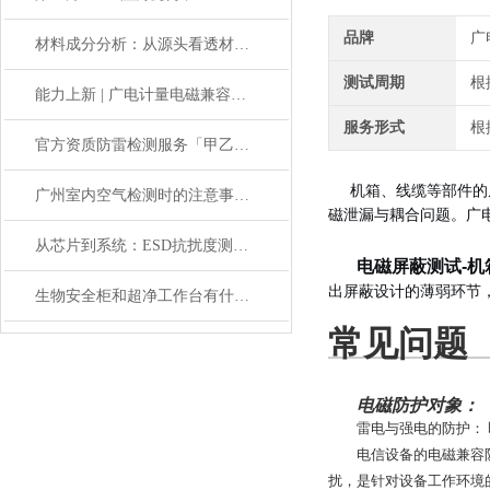
品牌
广
材料成分分析：从源头看透材料的“基因”
测试周期
根
能力上新 | 广电计量电磁兼容测试系统升级，赋能北方工业经济
服务形式
根
官方资质防雷检测服务「甲乙级」资质，出具气象局认可报告
机箱、线缆等部件的
广州室内空气检测时的注意事项，不知道的快来看看！
磁泄漏与耦合问题。广
从芯片到系统：ESD抗扰度测试与整改实例
电磁屏蔽测试-机
出屏蔽设计的薄弱环节
生物安全柜和超净工作台有什么区别？现场检测校准机构
常见问题
电磁防护对象：
雷电与强电的防护：
电信设备的电磁兼容
扰，是针对设备工作环境