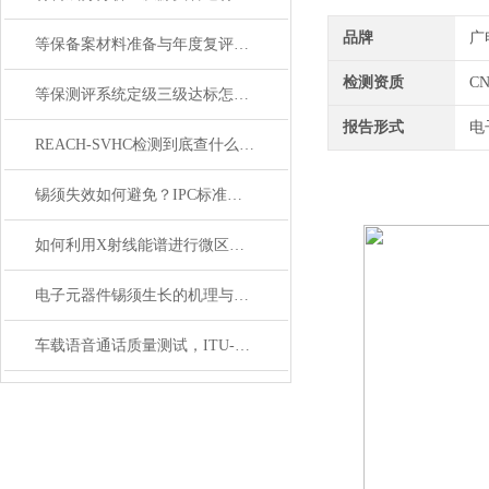
品牌
广
等保备案材料准备与年度复评｜高效通关优化合规成本
检测资质
C
等保测评系统定级三级达标怎么做｜专业机构合规指导
报告形式
电
REACH-SVHC检测到底查什么？一张清单带你读懂高关注物质
锡须失效如何避免？IPC标准下的检查方法
如何利用X射线能谱进行微区元素分析？应用案例分享
电子元器件锡须生长的机理与检测技术
车载语音通话质量测试，ITU-T P.1100/P.1110双讲/回声/降噪测试