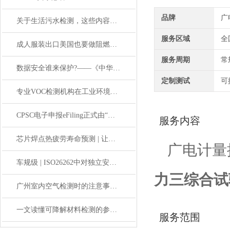
品牌
广
关于生活污水检测，这些内容你一定要知道！
服务区域
全
成人服装出口美国也要做阻燃测试吗？
服务周期
常
数据安全谁来保护?——《中华人民共和国数据安全法》解读
定制测试
可
专业VOC检测机构在工业环境中的作用
CPSC电子申报eFiling正式由“自愿试点“转为“强制执行
服务内容
芯片焊点热疲劳寿命预测 | 让可靠性设计更科学、更高效
广电计量
车规级 | ISO26262中对独立安全要素（SEooC）的开发要求
力三综合试
广州室内空气检测时的注意事项，不知道的快来看看！
一文读懂可降解材料检测的参考标准
服务范围