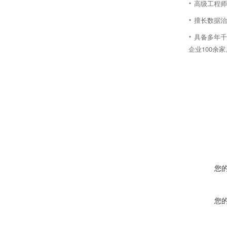
·
高级工程师
·
擅长数据治
·
具备多年千
企业100余家
您
您