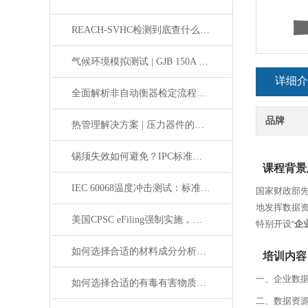
REACH-SVHC检测到底查什么？一张清单带你读懂高关注物质
气候环境模拟测试 | GJB 150A 温湿度环境试验标准解析
详细介
全面解析非自动衡器检定流程：确保精确测量的关键步骤
品牌
热管理解决方案 | 压力器件的必检项——压力脉冲试验
锡须失效如何避免？IPC标准下的检查方法
课程背景
IEC 60068温度冲击测试：标准解读与应用实践
国家财政部
地发挥数据资
美国CPSC eFiling强制实施，你的产品证书准备好了吗
特别开设“
企
如何选择合适的材料成分分析测试机构？
培训内容
一、企业数
如何选择合适的有毒有害物质检测机构？
二、数据资