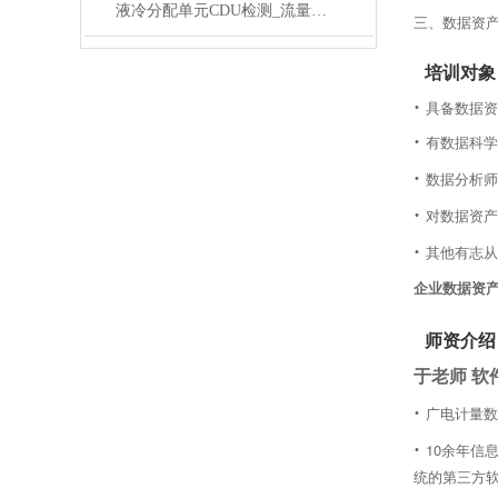
液冷分配单元CDU检测_流量调节精度_压力稳定性
三、数据资
培训对象
·
具备数据资
·
有数据科学
·
数据分析师
·
对数据资产
·
其他有志从
企
业数据资
师资介绍
于老师
软
·
广电计量数
·
10余年信
统的第三方