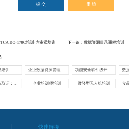
RTCA DO-178C培训-内审员培训
下一篇：
数据资源目录课程培训
品
气味评价员培训 | 川渝地区实操培训
企业数据资源管理与数据分析培训
功能安全软件级开发与验证培训
无人机适航取证：符合性验证培训
企业培训师培训
微轻型无人机培训
快速链接