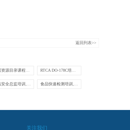
返回列表>>
数据资源目录课程培训
RTCA DO-178C培训-内审员培训
食品安全总监培训,管理人员技能指导 教育与培训
食品快速检测培训,快检员辅导教育
关注我们