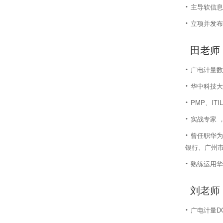
·
主导软信息
·
立项并发布
田老师
·
广电计量数
·
华中科技大
·
PMP、IT
·
实战专家 
·
曾任职华为
银行、广州市
·
熟练运用华
刘老师
·
广电计量D