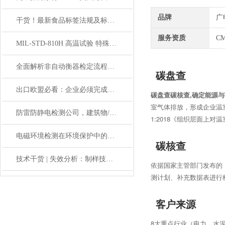
品牌
广
干货！最新食品标签法规及标准详解
服务资质
CM
MIL-STD-810H 高温试验 特殊装备高温环境适应性评估
全面解析非自动衡器检定流程：确保精确测量的关键步骤
碳盘查
出口欧盟必看：企业必须完成REACH-SVHC检测的意义
碳盘查碳核查,确定能源
室气体排放，形成企业温室气
防雷防静电检测公司，建筑物/机房/加油站防雷年检报告
1:2018《组织层⾯上
电磁环境检测在环境保护中的应用
碳核查
技术干货 | 失效分析：制样技术介绍（一）：离子研磨（CP）
依据国家主管部门发布的
测计划、补充数据表进行
客户来源
8大重点行业（电力、水