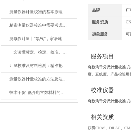
品牌
广
测量仪器计量校准的基本原理与应用
服务资质
C
精密测量仪器校准中需要考虑哪些影响因素？
加急服务
可
测氡仪计量丨“氡气”，家居建材中的放射性气体
一文读懂标定、检定、校准、校验的区别
服务项目
计量校准及材料检测：精准把控，助力材料性能优化升级
奇数沟千分尺计量校准 
度、直线度、产品检验用
测量仪器计量校准的方法及注意事项
校准仪器
技术干货| 低介电常数材料的失效分析
奇数沟千分尺计量校准 
相关资质
获得CNAS、DILAC、C