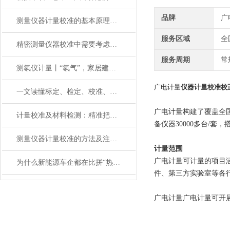
品牌
广
测量仪器计量校准的基本原理与应用
服务区域
全
精密测量仪器校准中需要考虑哪些影响因素？
服务周期
常
测氡仪计量丨“氡气”，家居建材中的放射性气体
广电计量
仪器计量校准校正
一文读懂标定、检定、校准、校验的区别
广电计量构建了覆盖全
计量校准及材料检测：精准把控，助力材料性能优化升级
备仪器30000多台/
测量仪器计量校准的方法及注意事项
计量范围
广电计量
可计量的项目
为什么新能源车企都在比拼“热管理”？
件、第三方实验室等各
广电计量
广电计量
可开