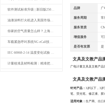
品牌
广
软件测试标准升级 | 新旧版25000标准对比
服务周期
常
油漆涂料打火机进入美国市场，合规检测要过几关？
服务资质
C
你家的空气质量怎么样？上海室内空气质量检测来帮你
增值服务
可
车载紧急呼叫系统NG eCall技术原理与测试要求
是否有发票
是
IEC 60068-2-14 温度变化试验 抵抗温度剧变的能力评估
文具及文教产品
计量校准及材料检测：精准把控，助力材料性能优化升级
广电计量文具及文教产品
文具及文教产品
针对产品：
3岁以下，3
笔、荧光笔、修正液、胶
适用对象：
生产商、出口