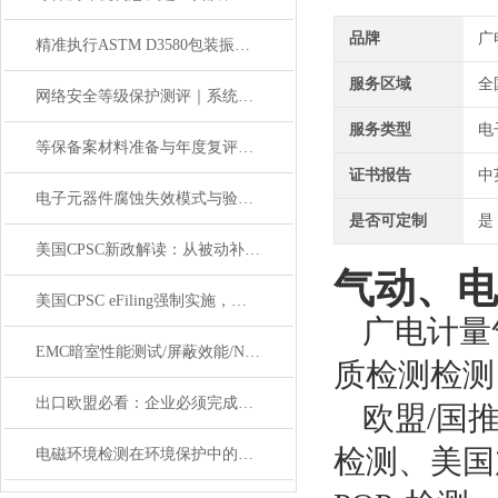
品牌
广
精准执行ASTM D3580包装振动测试，筑牢产品运输安全防线
服务区域
全
网络安全等级保护测评｜系统定级备案全程指导
服务类型
电
等保备案材料准备与年度复评｜高效通关优化合规成本
证书报告
中
电子元器件腐蚀失效模式与验证试验设计
是否可定制
是
美国CPSC新政解读：从被动补救到主动合规的转变
气动、电
美国CPSC eFiling强制实施，你的产品证书准备好了吗
广电计量
EMC暗室性能测试/屏蔽效能/NSA/VSWR校准，仪器计量检测
质检测检测
出口欧盟必看：企业必须完成REACH-SVHC检测的意义
欧盟/国推
检测、美国
电磁环境检测在环境保护中的应用