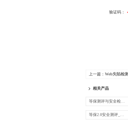
验证码：
上一篇：
Web失陷检测,信息
相关产品
等保测评与安全检测_边界防护与审计检查
等保2.0安全测评_安全计算环境与管理中心