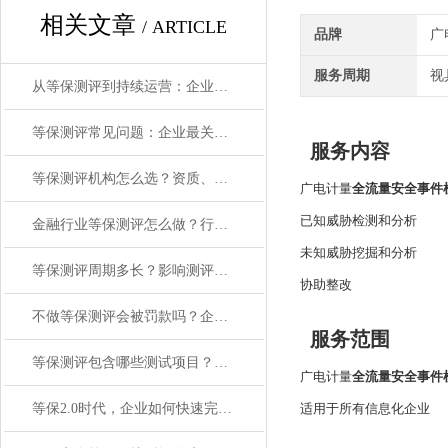
相关文章
/ ARTICLE
品牌
广
服务周期
视
从等保测评到持续运营：企业网络安全防护的完整路径
等保测评常见问题：企业最关心的合规要点解答
服务内容
等保测评机构怎么选？资质、经验、服务能力三大标准
广电计量
全流量安全事件
已知威胁检测和分析
金融行业等保测评怎么做？行业特殊要求与应对方案
未知威胁挖掘和分析
等保测评周期多长？影响测评时间的5个关键因素
协助整改
不做等保测评会被罚款吗？企业网络安全合规风险解读
服务范围
等保测评包含哪些测试项目？技术与管理双维度详解
广电计量
全流量安全事件
等保2.0时代，企业如何快速完成网络安全合规？
适用于所有信息化企业