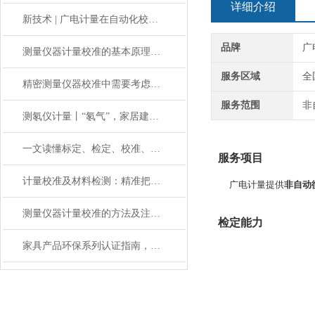
详细介绍
新技术 | 广电计量在自动化校准领域实现重要突破
品牌
广
测量仪器计量校准的基本原理与应用
服务区域
全
精密测量仪器校准中需要考虑哪些影响因素？
服务范围
非
测氡仪计量丨“氡气”，家居建材中的放射性气体
一文读懂标定、检定、校准、校验的区别
服务项目
计量校准及材料检测：精准把控，助力材料性能优化升级
广电计量提供
非自动
测量仪器计量校准的方法及注意事项
检定能力
家具产品环保系列认证指南，告别家居”隐形污染”